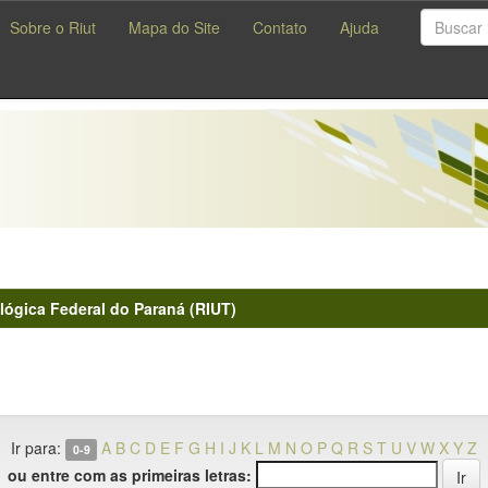
Sobre o Riut
Mapa do Site
Contato
Ajuda
lógica Federal do Paraná (RIUT)
Ir para:
A
B
C
D
E
F
G
H
I
J
K
L
M
N
O
P
Q
R
S
T
U
V
W
X
Y
Z
0-9
ou entre com as primeiras letras: