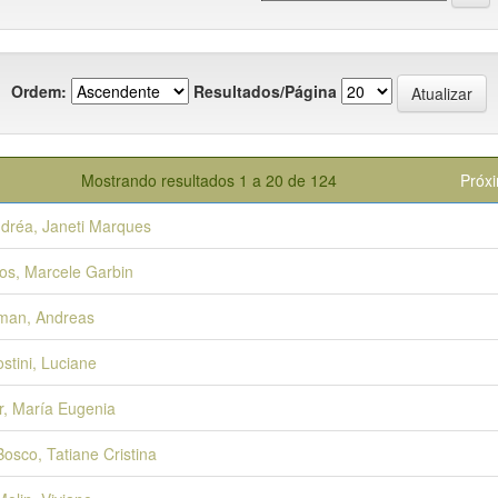
Ordem:
Resultados/Página
Mostrando resultados 1 a 20 de 124
Próx
dréa, Janeti Marques
os, Marcele Garbin
man, Andreas
stini, Luciane
r, María Eugenia
Bosco, Tatiane Cristina