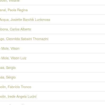
Molin, Viviane
anal, Paola Regina
'Acqua, Josiette Barchik Lunkmoss
abona, Carlos Alberto
ago, Cleonilda Sabaini Thomazini
e Mole, Vilson
e Mole, Vilson Luiz
as, Sergio
ás, Sérgio
olin, Fabrício Tronco
olin, Irede Angela Lucini