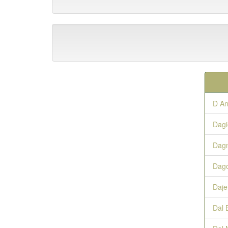
D An
Dagi
Dag
Dago
Daje
Dal 