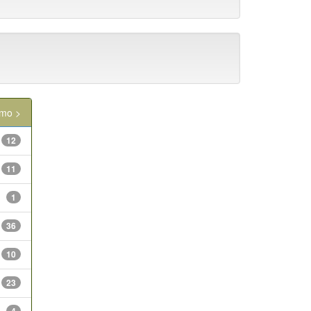
imo >
12
11
1
36
10
23