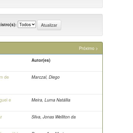
istro(s):
Próximo >
Autor(es)
em de
Marczal, Diego
guel e
Meira, Luma Natállia
ar
Silva, Jonas Welliton da