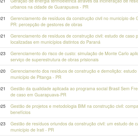
021
Geração de energia termoelétrica através da incineração de resí
urbanos na cidade de Guarapuava - PR
021
Gerenciamento de resíduos da construção civil no município de
PR: percepção de gestores de obras
021
Gerenciamento de resíduos de construção civil: estudo de caso p
localizadas em municípios distintos do Paraná
023
Gerenciamento do risco de custo: simulação de Monte Carlo apl
serviço de superestrutura de obras prisionais
020
Gerenciamento dos resíduos de construção e demolição: estudo
município de Pitanga - PR
021
Gestão da qualidade aplicada ao programa social Brasil Sem Fre
de caso em Guarapuava-PR
025
Gestão de projetos e metodologia BIM na construção civil: compat
benefícios
023
Gestão de resíduos oriundos da construção civil: um estudo de 
município de Irati - PR