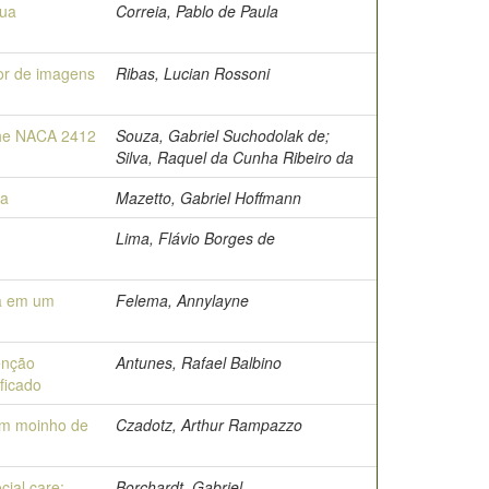
gua
Correia, Pablo de Paula
or de imagens
Ribas, Lucian Rossoni
the NACA 2412
Souza, Gabriel Suchodolak de;
Silva, Raquel da Cunha Ribeiro da
ra
Mazetto, Gabriel Hoffmann
Lima, Flávio Borges de
va em um
Felema, Annylayne
enção
Antunes, Rafael Balbino
ficado
um moinho de
Czadotz, Arthur Rampazzo
ial care:
Borchardt, Gabriel