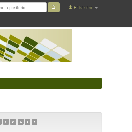
Entrar em:
V
W
X
Y
Z