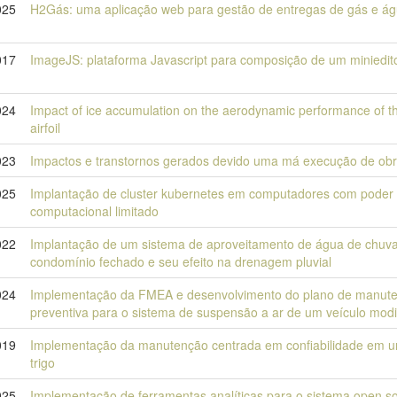
025
H2Gás: uma aplicação web para gestão de entregas de gás e á
017
ImageJS: plataforma Javascript para composição de um miniedit
024
Impact of ice accumulation on the aerodynamic performance of 
airfoil
023
Impactos e transtornos gerados devido uma má execução de ob
025
Implantação de cluster kubernetes em computadores com poder
computacional limitado
022
Implantação de um sistema de aproveitamento de água de chu
condomínio fechado e seu efeito na drenagem pluvial
024
Implementação da FMEA e desenvolvimento do plano de manut
preventiva para o sistema de suspensão a ar de um veículo modi
019
Implementação da manutenção centrada em confiabilidade em 
trigo
025
Implementação de ferramentas analíticas para o sistema open soc