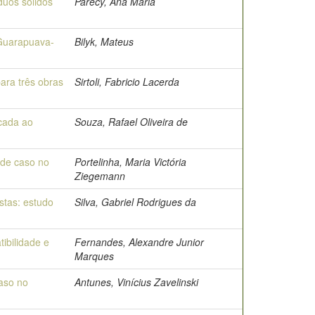
duos sólidos
Parecy, Ana Maria
 Guarapuava-
Bilyk, Mateus
ara três obras
Sirtoli, Fabricio Lacerda
icada ao
Souza, Rafael Oliveira de
 de caso no
Portelinha, Maria Victória
Ziegemann
stas: estudo
Silva, Gabriel Rodrigues da
ibilidade e
Fernandes, Alexandre Junior
Marques
caso no
Antunes, Vinícius Zavelinski