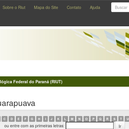
Sobre o Riut
Mapa do Site
Contato
Ajuda
lógica Federal do Paraná (RIUT)
uarapuava
C
D
E
F
G
H
I
J
K
L
M
N
O
P
Q
R
S
T
U
ou entre com as primeiras letras: