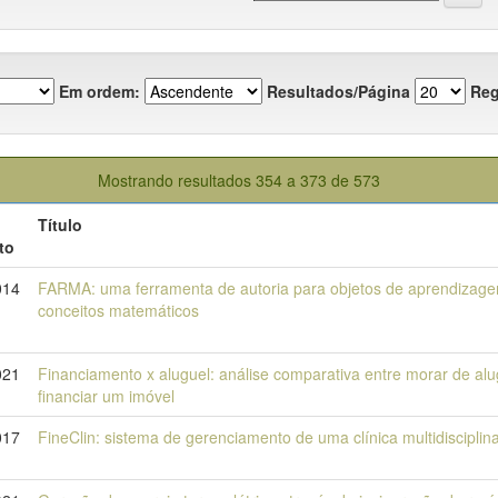
Em ordem:
Resultados/Página
Reg
Mostrando resultados 354 a 373 de 573
Título
to
014
FARMA: uma ferramenta de autoria para objetos de aprendizag
conceitos matemáticos
021
Financiamento x aluguel: análise comparativa entre morar de alu
financiar um imóvel
017
FineClin: sistema de gerenciamento de uma clínica multidisciplin