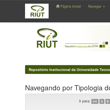
Página inicial
Navegar
Skip
navigation
Repositório Institucional da Universidade Tecno
Navegando por Tipologia d
Ir para:
0-9
A
B