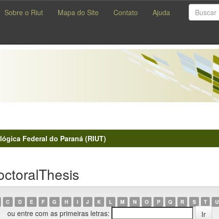
Sobre o Riut
Mapa do Site
Contato
Ajuda
lógica Federal do Paraná (RIUT)
octoralThesis
C
D
E
F
G
H
I
J
K
L
M
N
O
P
Q
R
S
T
U
ou entre com as primeiras letras: