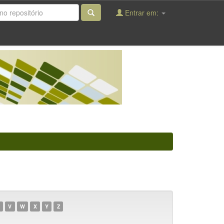
Entrar em:
V
W
X
Y
Z