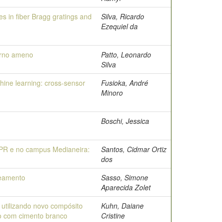
ies in fiber Bragg gratings and
Silva, Ricardo
Ezequiel da
erno ameno
Patto, Leonardo
Silva
chine learning: cross-sensor
Fusioka, André
Minoro
Boschi, Jessica
FPR e no campus Medianeira:
Santos, Cidmar Ortiz
dos
reamento
Sasso, Simone
Aparecida Zolet
utilizando novo compósito
Kuhn, Daiane
do com cimento branco
Cristine