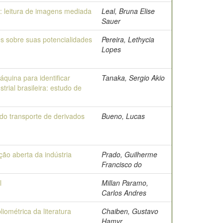
: leitura de imagens mediada
Leal, Bruna Elise
Sauer
s sobre suas potencialidades
Pereira, Lethycia
Lopes
uina para identificar
Tanaka, Sergio Akio
ial brasileira: estudo de
o transporte de derivados
Bueno, Lucas
ão aberta da indústria
Prado, Guilherme
Francisco do
l
Millan Paramo,
Carlos Andres
liométrica da literatura
Chaiben, Gustavo
Hamyr