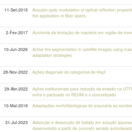
11-Set-2015
Acousto-optic modulation of optical reflection propert
the application in fiber lasers
2-Fev-2017
Acrotonia da brotação de macieira em região de inv
10-Jun-2026
Active fire segmentation in satellite images using ma
adaptation strategies
28-Nov-2022
Ações diagonais de categorias de Hopf
29-Abr-2022
Ações institucionais para redução da evasão na UT
entre o pactuado no REUNI e o concretizado
10-Mai-2019
Adaptações morfofisiológicas de araucária ao somb
31-Jul-2023
Adsorção e dessorção de fosfato em solução aquosa 
desenvolvido a partir de concreto aerado autoclava