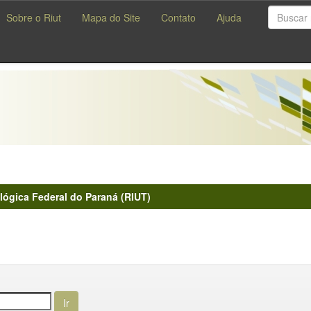
Sobre o Riut
Mapa do Site
Contato
Ajuda
lógica Federal do Paraná (RIUT)