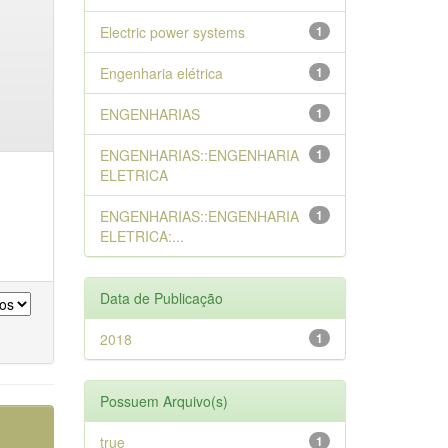
Electric power systems
1
Engenharia elétrica
1
ENGENHARIAS
1
ENGENHARIAS::ENGENHARIA
1
ELETRICA
ENGENHARIAS::ENGENHARIA
1
ELETRICA:...
Data de Publicação
2018
1
Possuem Arquivo(s)
true
1