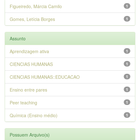
Figueiredo, Márcia Camilo
1
Gomes, Letícia Borges
1
Assunto
Aprendizagem ativa
1
CIENCIAS HUMANAS
1
CIENCIAS HUMANAS::EDUCACAO
1
Ensino entre pares
1
Peer teaching
1
Química (Ensino médio)
1
Possuem Arquivo(s)