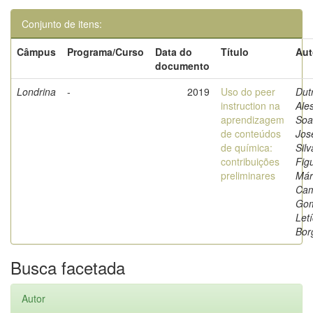
Conjunto de itens:
Câmpus
Programa/Curso
Data do
Título
Aut
documento
Londrina
-
2019
Uso do peer
Dut
instruction na
Ale
aprendizagem
Soa
de conteúdos
José
de química:
Silv
contribuições
Fig
preliminares
Már
Cam
Gom
Letí
Bor
Busca facetada
Autor