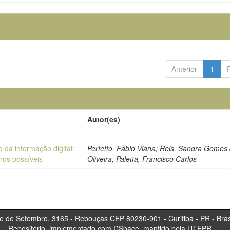
Anterior
1
Autor(es)
 da informação digital:
Perfetto, Fábio Viana; Reis, Sandra Gomes
hos possíveis
Oliveira; Paletta, Francisco Carlos
tembro, 3165 - Rebouças CEP 80230-901 - Curitiba 
Repositório, implementado com DSpace, mantido pela UTFPR