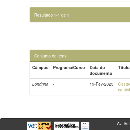
Resultado 1-1 de 1.
Conjunto de itens:
Câmpus
Programa/Curso
Data do
Título
documento
Londrina
-
19-Fev-2023
Gestão
camin
Av. Sete de Se