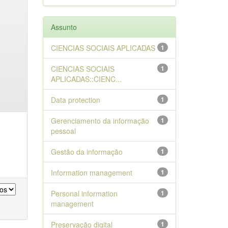
Assunto
CIENCIAS SOCIAIS APLICADAS
1
CIENCIAS SOCIAIS
1
APLICADAS::CIENC...
Data protection
1
Gerenciamento da informação
1
pessoal
Gestão da informação
1
Information management
1
Personal information
1
management
Preservação digital
1