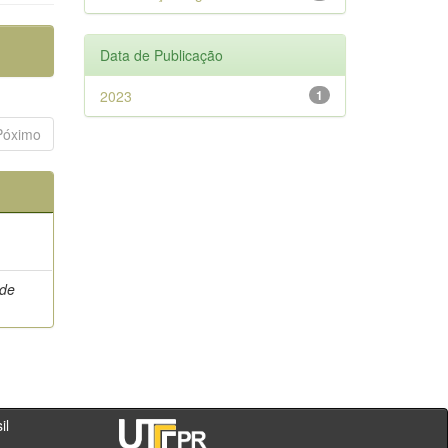
Data de Publicação
2023
1
Póximo
 de
- PR - Brasil