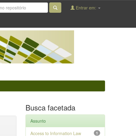
Entrar em:
Busca facetada
Assunto
Access to Information Law
1