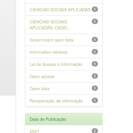
CIENCIAS SOCIAIS APLICADAS
1
CIENCIAS SOCIAIS
1
APLICADAS::CIENC...
Government open data
1
Information retrieval
1
Lei de Acesso à Informação
1
Open access
1
Open data
1
Recuperação da informação
1
Data de Publicação
2021
1