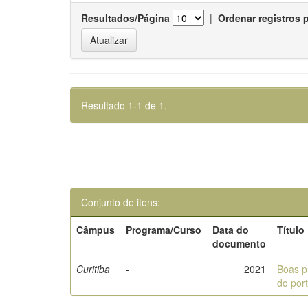
Resultados/Página
|
Ordenar registros 
Resultado 1-1 de 1.
Conjunto de itens:
Câmpus
Programa/Curso
Data do
Título
documento
Curitiba
-
2021
Boas p
do por