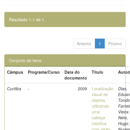
Resultado 1-1 de 1.
Anterior
1
Póximo
Conjunto de itens:
Câmpus
Programa/Curso
Data do
Título
Autor
documento
Curitiba
-
2009
Localização
Dias,
visual de
Eduar
objetos
Tondi
utilizando
Ferrei
uma
Vieira
cabeça
Neto,
robótica
Hugo;
com visão
Nunes