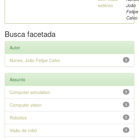
estéreo
João
Felipe
Calvo
Busca facetada
Autor
Nunes, João Felipe Calvo
1
Assunto
Computer simulation
1
Computer vision
1
Robotics
1
Visão de robô
1