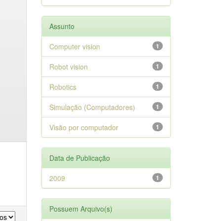
Assunto
Computer vision
1
Robot vision
1
Robotics
1
Simulação (Computadores)
1
Visão por computador
1
Data de Publicação
2009
1
Possuem Arquivo(s)