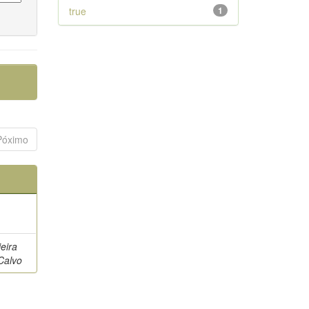
true
1
Póximo
eira
Calvo