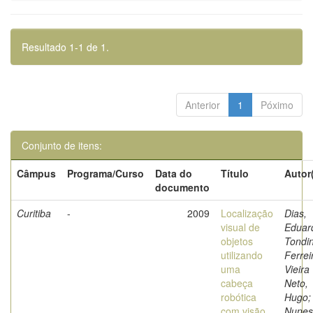
Resultado 1-1 de 1.
Anterior
1
Póximo
Conjunto de itens:
Câmpus
Programa/Curso
Data do
Título
Autor
documento
Curitiba
-
2009
Localização
Dias,
visual de
Eduar
objetos
Tondi
utilizando
Ferrei
uma
Vieira
cabeça
Neto,
robótica
Hugo;
com visão
Nunes