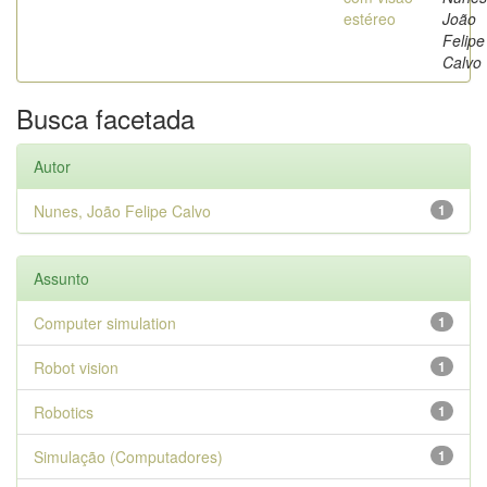
estéreo
João
Felipe
Calvo
Busca facetada
Autor
Nunes, João Felipe Calvo
1
Assunto
Computer simulation
1
Robot vision
1
Robotics
1
Simulação (Computadores)
1