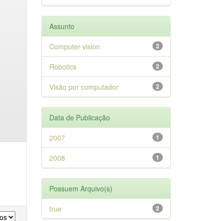
Assunto
Computer vision
2
Robotics
2
Visão por computador
2
Data de Publicação
2007
1
2008
1
Possuem Arquivo(s)
true
2