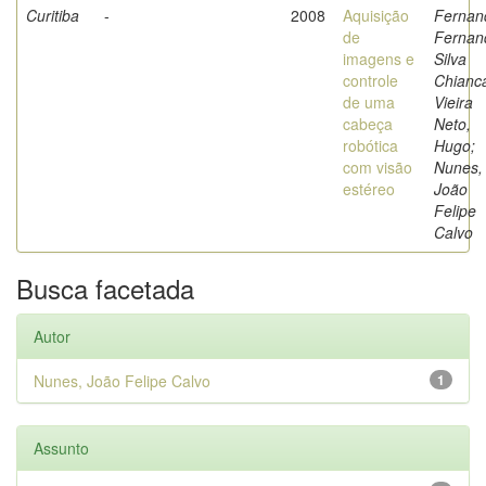
Curitiba
-
2008
Aquisição
Fernan
de
Fernan
imagens e
Silva
controle
Chianc
de uma
Vieira
cabeça
Neto,
robótica
Hugo;
com visão
Nunes,
estéreo
João
Felipe
Calvo
Busca facetada
Autor
Nunes, João Felipe Calvo
1
Assunto