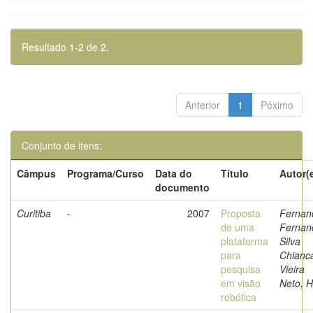
Resultado 1-2 de 2.
Anterior
1
Póximo
Conjunto de itens:
Câmpus
Programa/Curso
Data do
Título
Autor(
documento
Curitiba
-
2007
Proposta
Fernan
de uma
Fernan
plataforma
Silva
para
Chianc
pesquisa
Vieira
em visão
Neto, 
robótica