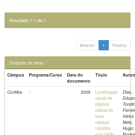
Resultado 1-1 de 1.
Anterior
1
Póximo
Conjunto de itens:
Câmpus
Programa/Curso
Data do
Título
Autor
documento
Curitiba
-
2009
Localização
Dias,
visual de
Eduar
objetos
Tondi
utilizando
Ferrei
uma
Vieira
cabeça
Neto,
robótica
Hugo;
com visão
Nunes