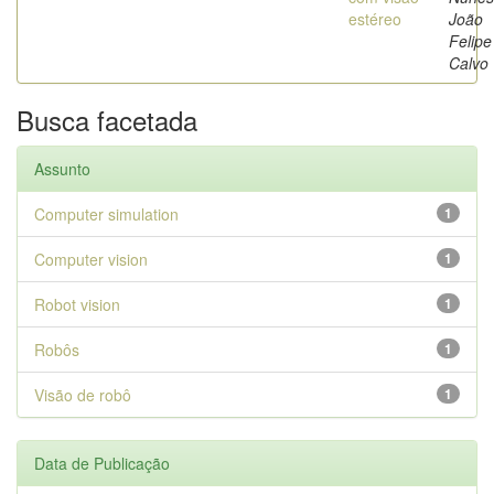
estéreo
João
Felipe
Calvo
Busca facetada
Assunto
Computer simulation
1
Computer vision
1
Robot vision
1
Robôs
1
Visão de robô
1
Data de Publicação