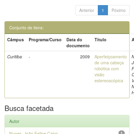
Anterior
1
Póximo
Conjunto de itens:
Câmpus
Programa/Curso
Data do
Título
A
documento
Curitiba
-
2009
Aperfeiçoamento
N
de uma cabeça
J
robótica com
F
visão
C
estereoscópica
V
N
Busca facetada
Autor
Nunes, João Felipe Calvo
1