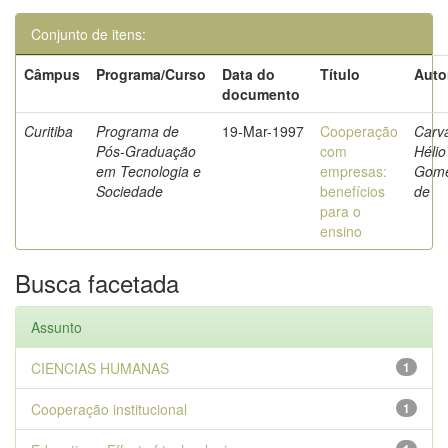
Conjunto de itens:
Câmpus
Programa/Curso
Data do
Título
Auto
documento
Curitiba
Programa de
19-Mar-1997
Cooperação
Carva
Pós-Graduação
com
Hélio
em Tecnologia e
empresas:
Gom
Sociedade
benefícios
de
para o
ensino
Busca facetada
Assunto
CIENCIAS HUMANAS
1
Cooperação institucional
1