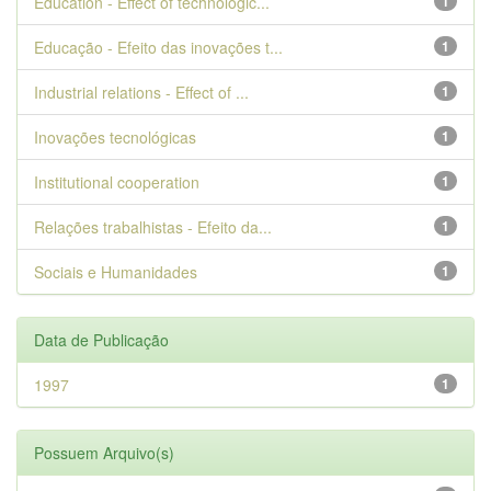
Education - Effect of technologic...
1
Educação - Efeito das inovações t...
1
Industrial relations - Effect of ...
1
Inovações tecnológicas
1
Institutional cooperation
1
Relações trabalhistas - Efeito da...
1
Sociais e Humanidades
1
Data de Publicação
1997
1
Possuem Arquivo(s)