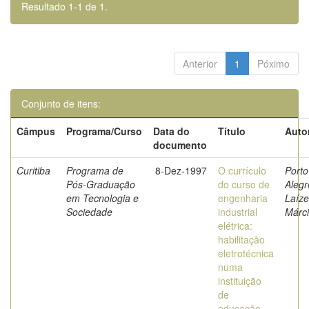
Resultado 1-1 de 1.
Anterior
1
Póximo
Conjunto de itens:
Câmpus
Programa/Curso
Data do
Título
Auto
documento
Curitiba
Programa de
8-Dez-1997
O currículo
Porto
Pós-Graduação
do curso de
Alegr
em Tecnologia e
engenharia
Laíze
Sociedade
industrial
Márc
elétrica:
habilitação
eletrotécnica
numa
instituição
de
educação