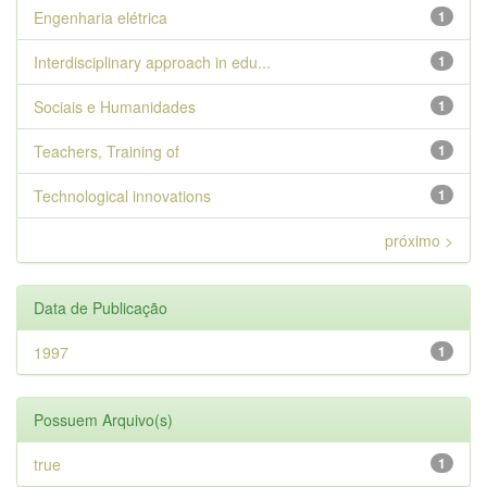
Engenharia elétrica
1
Interdisciplinary approach in edu...
1
Sociais e Humanidades
1
Teachers, Training of
1
Technological innovations
1
próximo >
Data de Publicação
1997
1
Possuem Arquivo(s)
true
1