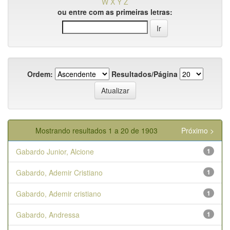
W
X
Y
Z
ou entre com as primeiras letras:
Ordem:
Resultados/Página
Mostrando resultados 1 a 20 de 1903
Próximo >
Gabardo Junior, Alcione
1
Gabardo, Ademir Cristiano
1
Gabardo, Ademir cristiano
1
Gabardo, Andressa
1