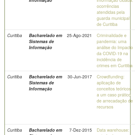
Informação
informação cidadã:
ocorrências
atendidas pela
guarda municipal
de Curitiba
Curitiba
Bacharelado em
25-Ago-2021
Criminalidade e
Sistemas de
pandemia: uma
Informação
análise do Impacto
da COVID-19 na
incidência de
crimes em Curitiba
Curitiba
Bacharelado em
30-Jun-2017
Crowdfunding:
Sistemas de
aplicação de
Informação
conceitos teóricos
a um caso prático
de arrecadação de
recursos
Curitiba
Bacharelado em
7-Dez-2015
Data warehouse: