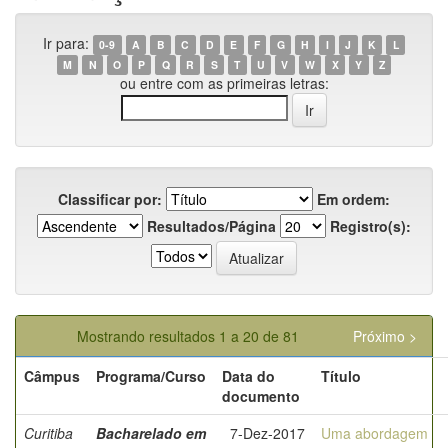
Ir para:
0-9
A
B
C
D
E
F
G
H
I
J
K
L
M
N
O
P
Q
R
S
T
U
V
W
X
Y
Z
ou entre com as primeiras letras:
Classificar por:
Em ordem:
Resultados/Página
Registro(s):
Mostrando resultados 1 a 20 de 81
Próximo >
Câmpus
Programa/Curso
Data do
Título
documento
Curitiba
Bacharelado em
7-Dez-2017
Uma abordagem