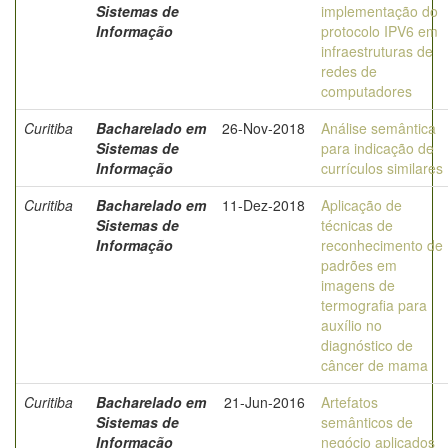
Sistemas de
implementação do
Informação
protocolo IPV6 em
infraestruturas de
redes de
computadores
Curitiba
Bacharelado em
26-Nov-2018
Análise semântica
Sistemas de
para indicação de
Informação
currículos similares
Curitiba
Bacharelado em
11-Dez-2018
Aplicação de
Sistemas de
técnicas de
Informação
reconhecimento de
padrões em
imagens de
termografia para
auxílio no
diagnóstico de
câncer de mama
Curitiba
Bacharelado em
21-Jun-2016
Artefatos
Sistemas de
semânticos de
Informação
negócio aplicados