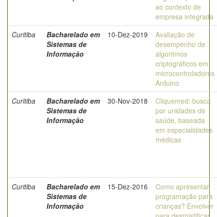
ao contexto de
empresa integrada
Curitiba
Bacharelado em
10-Dez-2019
Avaliação de
Sistemas de
desempenho de
Informação
algoritmos
criptográficos em
microcontroladores
Arduino
Curitiba
Bacharelado em
30-Nov-2018
Cliquemed: busca
Sistemas de
por unidades de
Informação
saúde, baseada
em especialidades
médicas
Curitiba
Bacharelado em
15-Dez-2016
Como apresentar
Sistemas de
programação para
Informação
crianças? Envolver
para desmistificar,