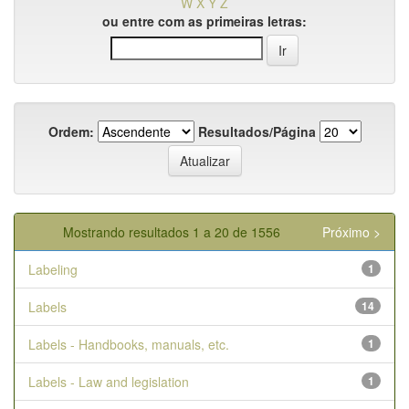
W
X
Y
Z
ou entre com as primeiras letras:
Ordem:
Resultados/Página
Mostrando resultados 1 a 20 de 1556
Próximo >
Labeling
1
Labels
14
Labels - Handbooks, manuals, etc.
1
Labels - Law and legislation
1