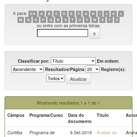
Ir para:
0-9
A
B
C
D
E
F
G
H
I
J
K
L
M
N
O
P
Q
R
S
T
U
V
W
X
Y
Z
ou entre com as primeiras letras:
Classificar por:
Em ordem:
Resultados/Página
Registro(s):
Mostrando resultados 1 a 1 de 1
Câmpus
Programa/Curso
Data do
Título
Autor
documento
Curitiba
Programa de
9-Set-2019
Análise da
Andra