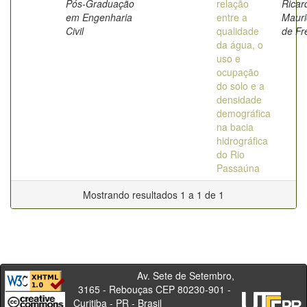
Pós-Graduação
relação
Ricar
em Engenharia
entre a
Mauri
Civil
qualidade
de Fr
da água, o
uso e
ocupação
do solo e a
densidade
demográfica
na bacia
hidrográfica
do Rio
Passaúna
Mostrando resultados 1 a 1 de 1
Av. Sete de Setembro,
3165 - Rebouças CEP 80230-901 -
Curitiba - PR - Brasil