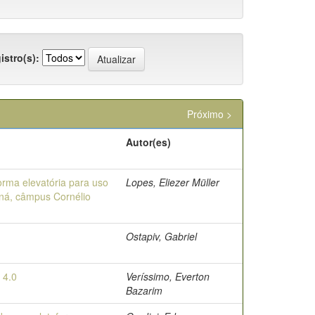
istro(s):
Próximo >
Autor(es)
rma elevatória para uso
Lopes, Eliezer Müller
aná, câmpus Cornélio
Ostapiv, Gabriel
 4.0
Veríssimo, Everton
Bazarim