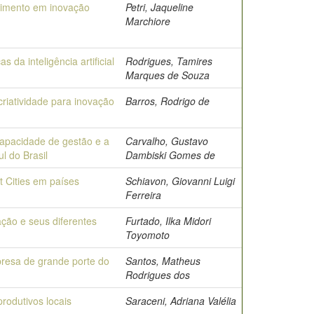
timento em inovação
Petri, Jaqueline
Marchiore
da inteligência artificial
Rodrigues, Tamires
Marques de Souza
riatividade para inovação
Barros, Rodrigo de
capacidade de gestão e a
Carvalho, Gustavo
l do Brasil
Dambiski Gomes de
 Cities em países
Schiavon, Giovanni Luigi
Ferreira
ação e seus diferentes
Furtado, Ilka Midori
Toyomoto
resa de grande porte do
Santos, Matheus
Rodrigues dos
rodutivos locais
Saraceni, Adriana Valélia