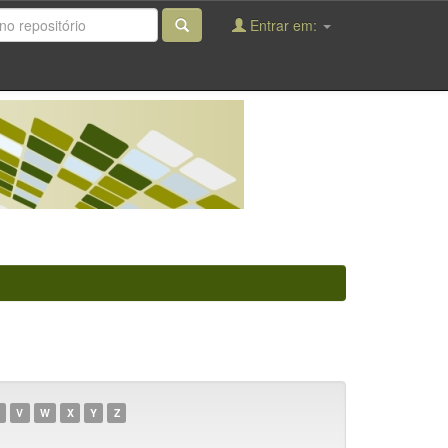
Entrar em:
V
W
X
Y
Z