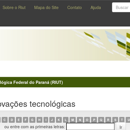
Sobre o Riut
Mapa do Site
Contato
Ajuda
lógica Federal do Paraná (RIUT)
vações tecnológicas
C
D
E
F
G
H
I
J
K
L
M
N
O
P
Q
R
S
T
U
ou entre com as primeiras letras: