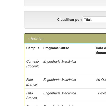
Classificar por:
< Anterior
Câmpus
Programa/Curso
Data 
docu
Cornelio
Engenharia Mecânica
Procopio
Pato
Engenharia Mecânica
20-Ou
Branco
Pato
Engenharia Mecânica
2-De
Branco