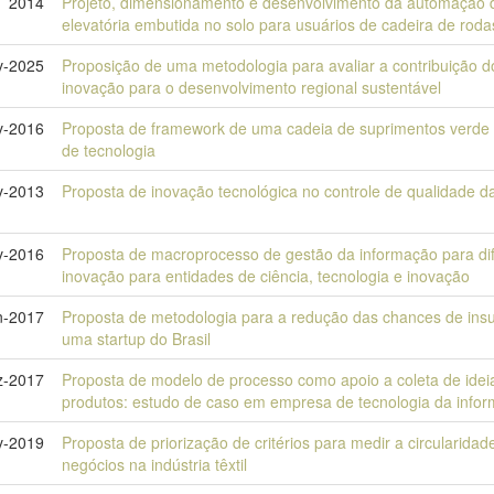
2014
Projeto, dimensionamento e desenvolvimento da automação 
elevatória embutida no solo para usuários de cadeira de roda
v-2025
Proposição de uma metodologia para avaliar a contribuição 
inovação para o desenvolvimento regional sustentável
v-2016
Proposta de framework de uma cadeia de suprimentos verde a 
de tecnologia
v-2013
Proposta de inovação tecnológica no controle de qualidade d
v-2016
Proposta de macroprocesso de gestão da informação para dif
inovação para entidades de ciência, tecnologia e inovação
n-2017
Proposta de metodologia para a redução das chances de ins
uma startup do Brasil
z-2017
Proposta de modelo de processo como apoio a coleta de idei
produtos: estudo de caso em empresa de tecnologia da info
v-2019
Proposta de priorização de critérios para medir a circularid
negócios na indústria têxtil