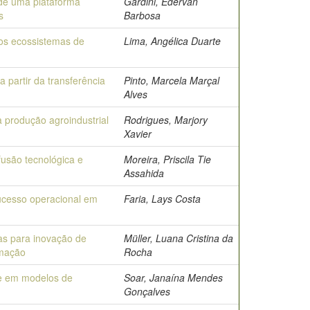
de uma plataforma
Gardini, Edervan
s
Barbosa
dos ecossistemas de
Lima, Angélica Duarte
partir da transferência
Pinto, Marcela Marçal
Alves
a produção agroindustrial
Rodrigues, Marjory
Xavier
usão tecnológica e
Moreira, Priscila Tie
Assahida
ucesso operacional em
Faria, Lays Costa
as para inovação de
Müller, Luana Cristina da
rmação
Rocha
ade em modelos de
Soar, Janaína Mendes
Gonçalves