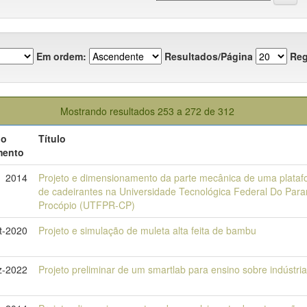
Em ordem:
Resultados/Página
Reg
Mostrando resultados 253 a 272 de 312
do
Título
mento
2014
Projeto e dimensionamento da parte mecânica de uma platafo
de cadeirantes na Universidade Tecnológica Federal Do Par
Procópio (UTFPR-CP)
t-2020
Projeto e simulação de muleta alta feita de bambu
z-2022
Projeto preliminar de um smartlab para ensino sobre indústria