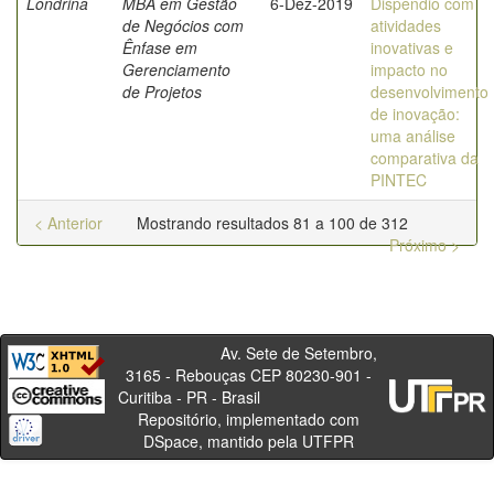
Londrina
MBA em Gestão
6-Dez-2019
Dispêndio com
de Negócios com
atividades
Ênfase em
inovativas e
Gerenciamento
impacto no
de Projetos
desenvolvimento
de inovação:
uma análise
comparativa da
PINTEC
< Anterior
Mostrando resultados 81 a 100 de 312
Próximo >
Av. Sete de Setembro,
3165 - Rebouças CEP 80230-901 -
Curitiba - PR - Brasil
Repositório, implementado com
DSpace, mantido pela UTFPR