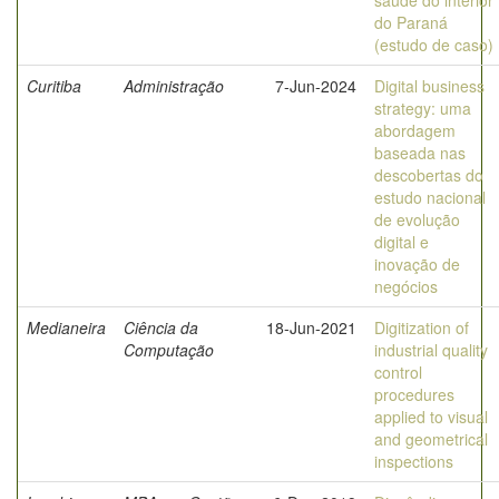
saúde do interior
do Paraná
(estudo de caso)
Curitiba
Administração
7-Jun-2024
Digital business
strategy: uma
abordagem
baseada nas
descobertas do
estudo nacional
de evolução
digital e
inovação de
negócios
Medianeira
Ciência da
18-Jun-2021
Digitization of
Computação
industrial quality
control
procedures
applied to visual
and geometrical
inspections