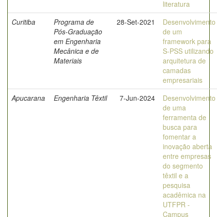
literatura
Curitiba
Programa de
28-Set-2021
Desenvolvimento
Pós-Graduação
de um
em Engenharia
framework para
Mecânica e de
S-PSS utilizando
Materiais
arquitetura de
camadas
empresariais
Apucarana
Engenharia Têxtil
7-Jun-2024
Desenvolvimento
de uma
ferramenta de
busca para
fomentar a
inovação aberta
entre empresas
do segmento
têxtil e a
pesquisa
acadêmica na
UTFPR -
Campus