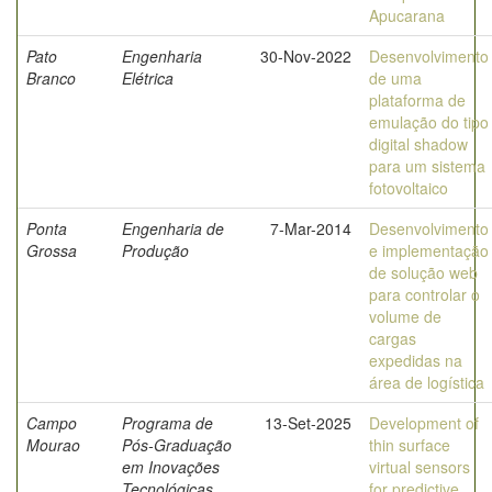
Apucarana
Pato
Engenharia
30-Nov-2022
Desenvolvimento
Branco
Elétrica
de uma
plataforma de
emulação do tipo
digital shadow
para um sistema
fotovoltaico
Ponta
Engenharia de
7-Mar-2014
Desenvolvimento
Grossa
Produção
e implementação
de solução web
para controlar o
volume de
cargas
expedidas na
área de logística
Campo
Programa de
13-Set-2025
Development of
Mourao
Pós-Graduação
thin surface
em Inovações
virtual sensors
Tecnológicas
for predictive