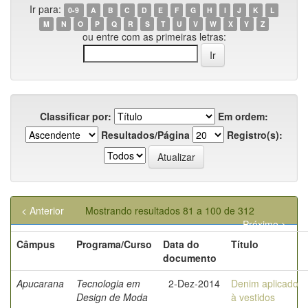
Ir para:
0-9
A
B
C
D
E
F
G
H
I
J
K
L
M
N
O
P
Q
R
S
T
U
V
W
X
Y
Z
ou entre com as primeiras letras:
Classificar por:
Em ordem:
Resultados/Página
Registro(s):
< Anterior
Mostrando resultados 81 a 100 de 312
Próximo >
Câmpus
Programa/Curso
Data do
Título
documento
Apucarana
Tecnologia em
2-Dez-2014
Denim aplicado
Design de Moda
à vestidos