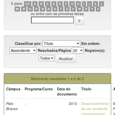
Ir para:
0-9
A
B
C
D
E
F
G
H
I
J
K
L
M
N
O
P
Q
R
S
T
U
V
W
X
Y
Z
ou entre com as primeiras letras:
Classificar por:
Em ordem:
Resultados/Página
Registro(s):
Mostrando resultados 1 a 2 de 2
Câmpus
Programa/Curso
Data do
Título
documento
Pato
-
2013
Desenvolvimento
M
Branco
de um ambiente
computacional
V