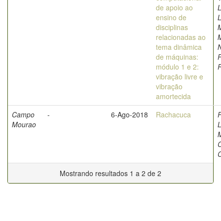
de apoio ao
ensino de
disciplinas
relacionadas ao
tema dinâmica
de máquinas:
P
módulo 1 e 2:
vibração livre e
vibração
amortecida
Campo
-
6-Ago-2018
Rachacuca
P
Mourao
L
C
Mostrando resultados 1 a 2 de 2