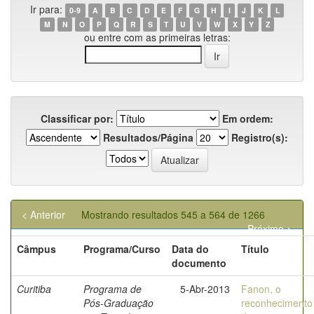
Ir para:
0-9
A
B
C
D
E
F
G
H
I
J
K
L
M
N
O
P
Q
R
S
T
U
V
W
X
Y
Z
ou entre com as primeiras letras:
Classificar por:
Em ordem:
Resultados/Página
Registro(s):
< Anterior
Mostrando resultados 545 a 564 de 1266
Próximo >
Câmpus
Programa/Curso
Data do
Título
documento
Curitiba
Programa de
5-Abr-2013
Fanon, o
Pós-Graduação
reconhecimento