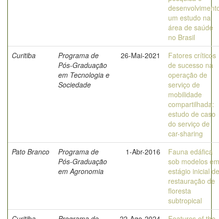
desenvolviment
um estudo na
área de saúde
no Brasil
Curitiba
Programa de
26-Mai-2021
Fatores críticos
Pós-Graduação
de sucesso na
em Tecnologia e
operação de
Sociedade
serviço de
mobilidade
compartilhada:
estudo de caso
do serviço de
car-sharing
Pato Branco
Programa de
1-Abr-2016
Fauna edáfica
Pós-Graduação
sob modelos e
em Agronomia
estágio inicial d
restauração de
floresta
subtropical
Curitiba
Programa de
22-Ago-2024
Features of the