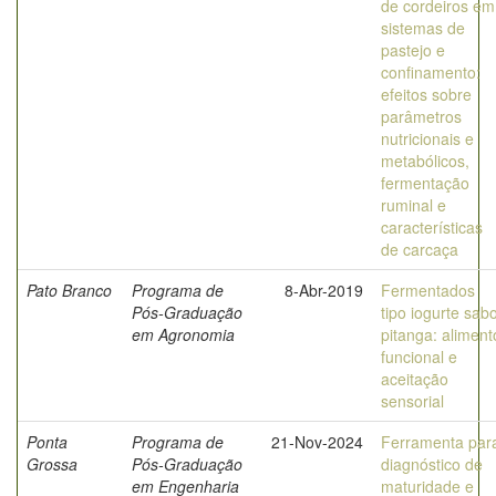
de cordeiros em
sistemas de
pastejo e
confinamento:
efeitos sobre
parâmetros
nutricionais e
metabólicos,
fermentação
ruminal e
características
de carcaça
Pato Branco
Programa de
8-Abr-2019
Fermentados
Pós-Graduação
tipo iogurte sab
em Agronomia
pitanga: aliment
funcional e
aceitação
sensorial
Ponta
Programa de
21-Nov-2024
Ferramenta par
Grossa
Pós-Graduação
diagnóstico de
em Engenharia
maturidade e