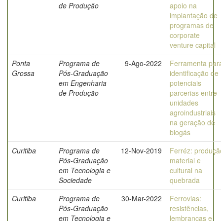
de Produção
apoio na
implantação de
programas de
corporate
venture capital
Ponta
Programa de
9-Ago-2022
Ferramenta par
Grossa
Pós-Graduação
identificação de
em Engenharia
potenciais
de Produção
parcerias entre
unidades
agroindustriais
na geração de
biogás
Curitiba
Programa de
12-Nov-2019
Ferréz: produçã
Pós-Graduação
material e
em Tecnologia e
cultural na
Sociedade
quebrada
Curitiba
Programa de
30-Mar-2022
Ferrovias:
Pós-Graduação
resistências,
em Tecnologia e
lembranças e