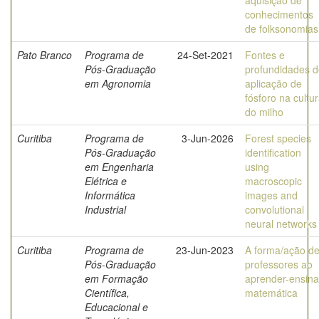
aquisição de
conhecimentos
de folksonomias
Pato Branco
Programa de
24-Set-2021
Fontes e
Pós-Graduação
profundidades 
em Agronomia
aplicação de
fósforo na cultu
do milho
Curitiba
Programa de
3-Jun-2026
Forest species
Pós-Graduação
identification
em Engenharia
using
Elétrica e
macroscopic
Informática
images and
Industrial
convolutional
neural networks
Curitiba
Programa de
23-Jun-2023
A forma/ação d
Pós-Graduação
professores ao
em Formação
aprender-ensina
Científica,
matemática
Educacional e