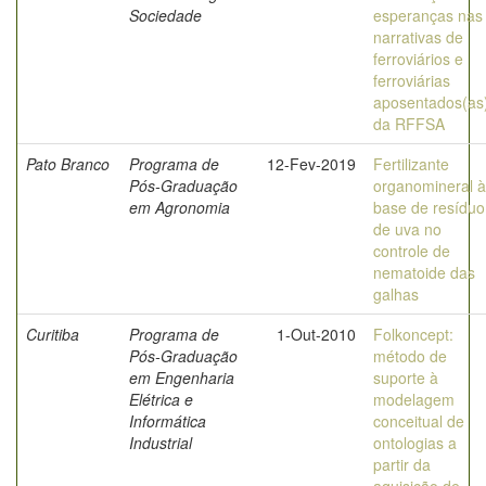
Sociedade
esperanças nas
narrativas de
ferroviários e
ferroviárias
aposentados(as
da RFFSA
Pato Branco
Programa de
12-Fev-2019
Fertilizante
Pós-Graduação
organomineral à
em Agronomia
base de resíduo
de uva no
controle de
nematoide das
galhas
Curitiba
Programa de
1-Out-2010
Folkoncept:
Pós-Graduação
método de
em Engenharia
suporte à
Elétrica e
modelagem
Informática
conceitual de
Industrial
ontologias a
partir da