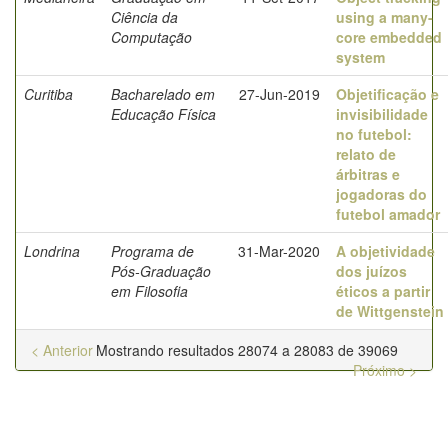
Ciência da
using a many-
Computação
core embedded
system
Curitiba
Bacharelado em
27-Jun-2019
Objetificação e
Educação Física
invisibilidade
no futebol:
relato de
árbitras e
jogadoras do
futebol amador
Londrina
Programa de
31-Mar-2020
A objetividade
Pós-Graduação
dos juízos
em Filosofia
éticos a partir
de Wittgenstein
< Anterior
Mostrando resultados 28074 a 28083 de 39069
Próximo >