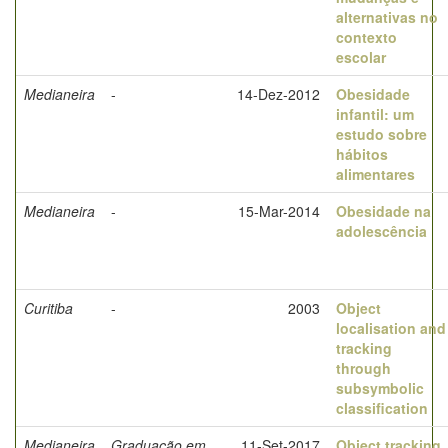
alternativas no
contexto
escolar
Medianeira
-
14-Dez-2012
Obesidade
infantil: um
estudo sobre
hábitos
alimentares
Medianeira
-
15-Mar-2014
Obesidade na
adolescência
Curitiba
-
2003
Object
localisation and
tracking
through
subsymbolic
classification
Medianeira
Graduação em
11-Set-2017
Object tracking