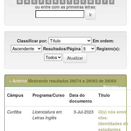
M
N
O
P
Q
R
S
T
U
V
W
X
Y
Z
ou entre com as primeiras letras:
Classificar por:
Em ordem:
Resultados/Página
Registro(s):
< Anterior
Mostrando resultados 28074 a 28083 de 39069
Próximo >
Câmpus
Programa/Curso
Data do
Título
documento
Curitiba
Licenciatura em
3-Jul-2023
O(s) nós entre
Letras Inglês
elas:
identidades de
estudantes