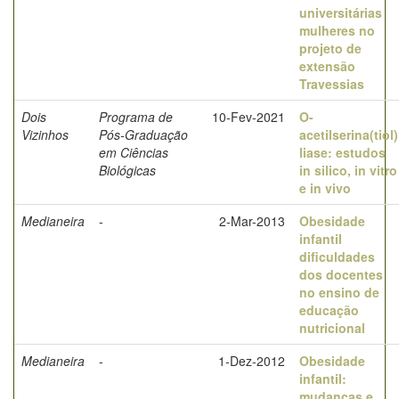
universitárias
mulheres no
projeto de
extensão
Travessias
Dois
Programa de
10-Fev-2021
O-
Vizinhos
Pós-Graduação
acetilserina(tiol)
em Ciências
liase: estudos
Biológicas
in silico, in vitro
e in vivo
Medianeira
-
2-Mar-2013
Obesidade
infantil
dificuldades
dos docentes
no ensino de
educação
nutricional
Medianeira
-
1-Dez-2012
Obesidade
infantil:
mudanças e