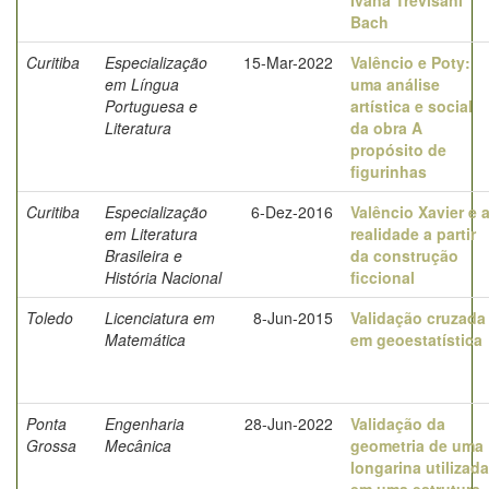
Ivana Trevisani
Bach
Curitiba
Especialização
15-Mar-2022
Valêncio e Poty:
em Língua
uma análise
Portuguesa e
artística e social
Literatura
da obra A
propósito de
figurinhas
Curitiba
Especialização
6-Dez-2016
Valêncio Xavier e 
em Literatura
realidade a partir
Brasileira e
da construção
História Nacional
ficcional
Toledo
Licenciatura em
8-Jun-2015
Validação cruzada
Matemática
em geoestatística
Ponta
Engenharia
28-Jun-2022
Validação da
Grossa
Mecânica
geometria de uma
longarina utilizada