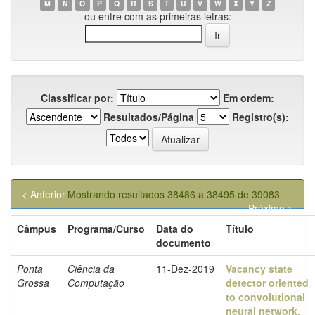
M
N
O
P
Q
R
S
T
U
V
W
X
Y
Z
ou entre com as primeiras letras:
Classificar por:
Em ordem:
Resultados/Página
Registro(s):
< Anterior
Mostrando resultados 38486 a 38495 de 39083
Próximo >
Câmpus
Programa/Curso
Data do
Título
documento
Ponta
Ciência da
11-Dez-2019
Vacancy state
Grossa
Computação
detector oriented
to convolutional
neural network,