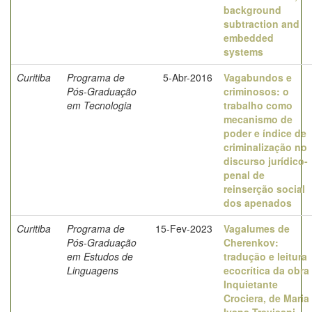
background
subtraction and
embedded
systems
Curitiba
Programa de
5-Abr-2016
Vagabundos e
Pós-Graduação
criminosos: o
em Tecnologia
trabalho como
mecanismo de
poder e índice de
criminalização no
discurso jurídico-
penal de
reinserção social
dos apenados
Curitiba
Programa de
15-Fev-2023
Vagalumes de
Pós-Graduação
Cherenkov:
em Estudos de
tradução e leitura
Linguagens
ecocrítica da obra
Inquietante
Crociera, de Maria