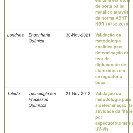
em uma estrutura
de porta pallet
metálico através
da norma ABNT
NBR 14762:2010
Londrina
Engenharia
30-Nov-2021
Validação da
Química
metodologia
analítica para
determinação do
teor de
digluconato de
clorexidina em
enxaguatório
bucal
Toledo
Tecnologia em
21-Nov-2018
Validação da
Processos
metodologia para
Químicos
a determinação da
atividade da fitase
por
espectrofotometri
UV-Vis