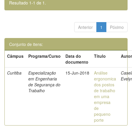
Resultado 1-1 de 1.
Anterior
1
Póximo
Conjunto de itens:
Câmpus
Programa/Curso
Data do
Título
Autor
documento
Curitiba
Especialização
15-Jun-2018
Análise
Casel
em Engenharia
ergonomica
Evely
de Segurança do
dos postos
Trabalho
de trabalho
em uma
empresa
de
pequeno
porte