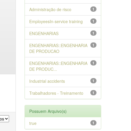
Administração de risco
1
EmployeesIn-service training
1
ENGENHARIAS
1
ENGENHARIAS::ENGENHARIA
1
DE PRODUCAO
ENGENHARIAS::ENGENHARIA
1
DE PRODUC...
Industrial accidents
1
Trabalhadores - Treinamento
1
Possuem Arquivo(s)
true
1