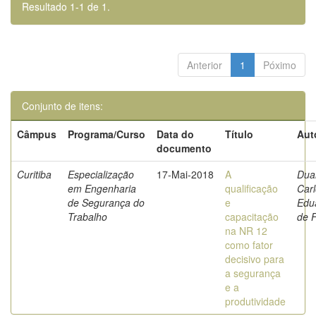
Resultado 1-1 de 1.
Anterior
1
Póximo
Conjunto de itens:
Câmpus
Programa/Curso
Data do
Título
Aut
documento
Curitiba
Especialização
17-Mai-2018
A
Duar
em Engenharia
qualificação
Car
de Segurança do
e
Edu
Trabalho
capacitação
de 
na NR 12
como fator
decisivo para
a segurança
e a
produtividade