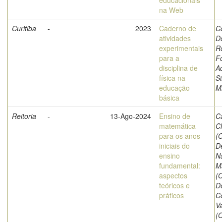
educacionais
na Web
Curitiba
-
2023
Caderno de
C
atividades
D
experimentais
R
para a
F
disciplina de
A
física na
Si
educação
Mi
básica
Reitoria
-
13-Ago-2024
Ensino de
C
matemática
C
para os anos
(O
iniciais do
D
ensino
N
fundamental:
M
aspectos
(O
teóricos e
D
práticos
C
V
(O