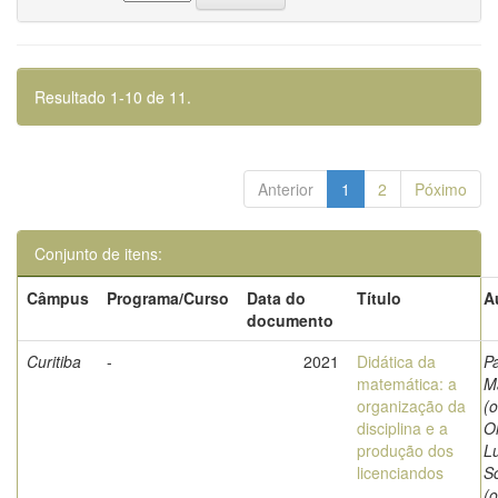
Resultado 1-10 de 11.
Anterior
1
2
Póximo
Conjunto de itens:
Câmpus
Programa/Curso
Data do
Título
A
documento
Curitiba
-
2021
Didática da
P
matemática: a
M
organização da
(o
disciplina e a
Ol
produção dos
L
licenciandos
S
(o