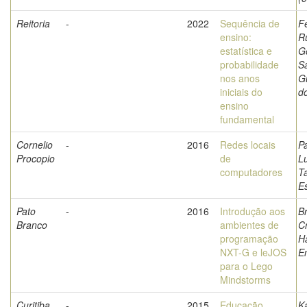
Reitoria
-
2022
Sequência de
F
ensino:
R
estatística e
G
probabilidade
Sa
nos anos
G
iniciais do
d
ensino
fundamental
Cornelio
-
2016
Redes locais
P
Procopio
de
L
computadores
T
E
Pato
-
2016
Introdução aos
Br
Branco
ambientes de
Cr
programação
H
NXT-G e leJOS
E
para o Lego
Mindstorms
Curitiba
-
2015
Educação
Ka