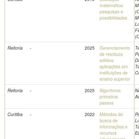
matemática:
M
pesquisas e
(O
possibilidades
M
L
Fe
(O
Reitoria
-
2025
Gerenciamento
T
de resíduos
Po
sólidos:
D
aplicações em
T
instituições de
Cr
ensino superior
Reitoria
-
2025
Algoritmos:
Na
primeiros
A
passos
Curitiba
-
2022
Métodos de
P
busca de
L
informações e
T
recursos
E