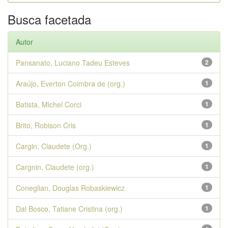
Busca facetada
Autor
Pansanato, Luciano Tadeu Esteves
2
Araújo, Everton Coimbra de (org.)
1
Batista, Michel Corci
1
Brito, Robison Cris
1
Cargin, Claudete (Org.)
1
Cargnin, Claudete (org.)
1
Coneglian, Douglas Robaskiewicz
1
Dal Bosco, Tatiane Cristina (org.)
1