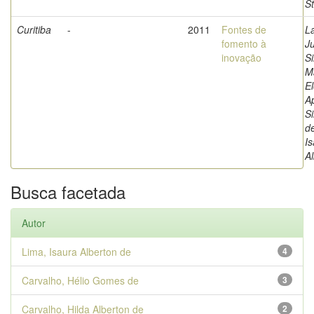
S
Curitiba
-
2011
Fontes de
L
fomento à
Ju
inovação
Si
M
El
A
Si
d
I
A
Busca facetada
Autor
Lima, Isaura Alberton de
4
Carvalho, Hélio Gomes de
3
Carvalho, Hilda Alberton de
2