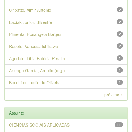
Gnoatto, Almir Antonio
2
Labiak Junior, Silvestre
2
Pimenta, Rosângela Borges
2
Rasoto, Vanessa Ishikawa
2
Agudelo, Libia Patricia Peralta
1
Arteaga García, Arnulfo (org.)
1
Bocchino, Leslie de Oliveira
1
próximo >
Assunto
CIENCIAS SOCIAIS APLICADAS
11