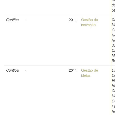
d
S
Curitiba
-
2011
Gestão da
C
inovação
Hé
G
Re
R
d
C
M
Be
Curitiba
-
2011
Gestão de
D
ideias
D
El
H
C
Hé
G
P
R