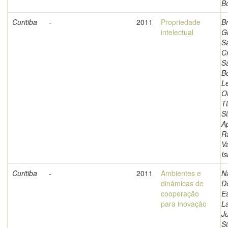
B
Curitiba
-
2011
Propriedade
B
intelectual
Gi
S
Cr
S
B
Le
Ol
Ti
Si
A
R
V
I
Curitiba
-
2011
Ambientes e
N
dinâmicas de
D
cooperação
E
para inovação
L
Ju
Si