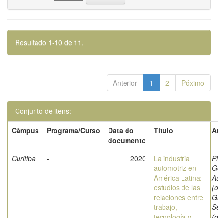
Resultado 1-10 de 11.
Anterior
1
2
Póximo
Conjunto de itens:
Câmpus
Programa/Curso
Data do
Título
A
documento
Curitiba
-
2020
La industria
Pi
automotriz en
G
América Latina:
A
estudios de las
(o
relaciones entre
G
trabajo,
S
tecnología y
(o