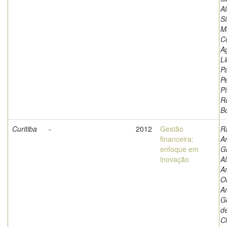
Al
Si
M
C
A
Li
Pa
Pe
P
R
B
Curitiba
-
2012
Gestão
R
financeira:
A
enfoque em
G
inovação
Al
An
Ol
A
G
d
C