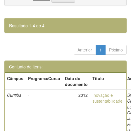
Resultado 1-4 de 4.
Anterior
1
Póximo
Conjunto de itens:
Câmpus
Programa/Curso
Data do
Título
A
documento
Curitiba
-
2012
Inovação e
Si
sustentabilidade
Ch
Lu
C
Ju
Fa
I