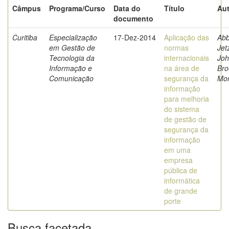
Câmpus
Programa/Curso
Data do
Título
Aut
documento
Curitiba
Especialização
17-Dez-2014
Aplicação das
Ab
em Gestão de
normas
Jet
Tecnologia da
internacionais
Jo
Informação e
na área de
Bro
Comunicação
segurança da
Mor
informação
para melhoria
do sistema
de gestão de
segurança da
informação
em uma
empresa
pública de
informática
de grande
porte
Busca facetada