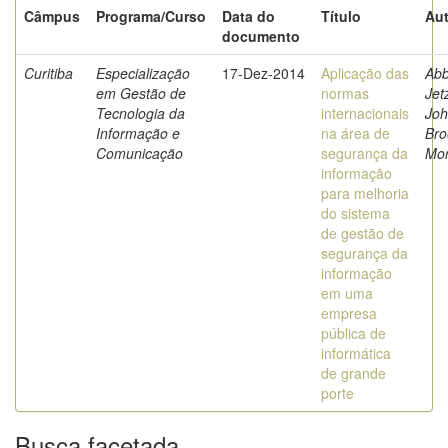
Câmpus
Programa/Curso
Data do
Título
Aut
documento
Curitiba
Especialização
17-Dez-2014
Aplicação das
Ab
em Gestão de
normas
Jet
Tecnologia da
internacionais
Jo
Informação e
na área de
Bro
Comunicação
segurança da
Mor
informação
para melhoria
do sistema
de gestão de
segurança da
informação
em uma
empresa
pública de
informática
de grande
porte
Busca facetada