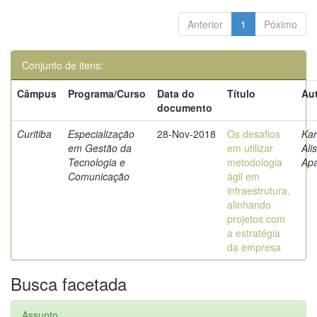
Anterior
1
Póximo
Conjunto de itens:
Câmpus
Programa/Curso
Data do
Título
Aut
documento
Curitiba
Especialização
28-Nov-2018
Os desafios
Kar
em Gestão da
em utilizar
Ali
Tecnologia e
metodologia
Apa
Comunicação
ágil em
infraestrutura,
alinhando
projetos com
a estratégia
da empresa
Busca facetada
Assunto