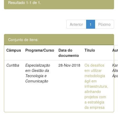
Resultado 1-1 de 1.
Anterior
1
Póximo
Conjunto de itens:
Câmpus
Programa/Curso
Data do
Título
Aut
documento
Curitiba
Especialização
28-Nov-2018
Os desafios
Kar
em Gestão da
em utilizar
Ali
Tecnologia e
metodologia
Apa
Comunicação
ágil em
infraestrutura,
alinhando
projetos com
a estratégia
da empresa