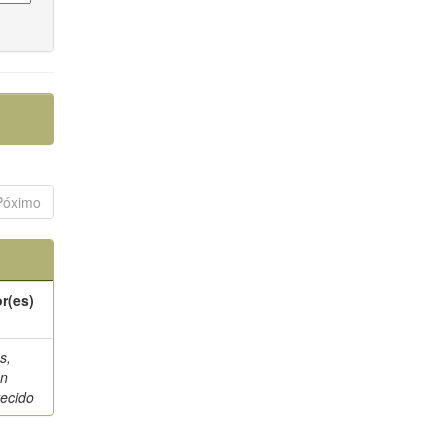
Póximo
r(es)
s,
on
ecido