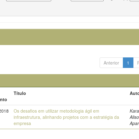
Anterior
1
Título
Auto
nto
2018
Os desafios em utilizar metodologia ágil em
Kara
infraestrutura, alinhando projetos com a estratégia da
Alis
empresa
Apar