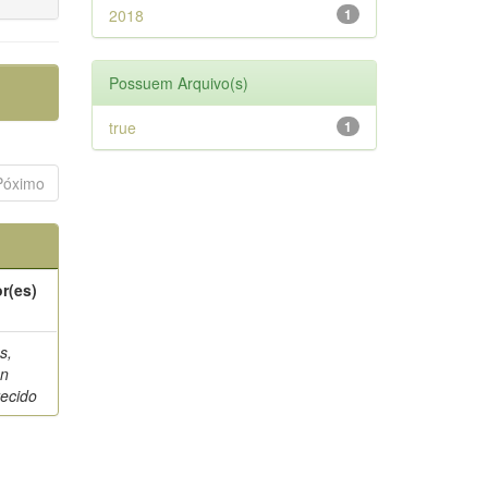
2018
1
Possuem Arquivo(s)
true
1
Póximo
r(es)
s,
on
ecido