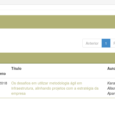
Anterior
1
Título
Auto
nto
2018
Os desafios em utilizar metodologia ágil em
Kara
infraestrutura, alinhando projetos com a estratégia da
Alis
empresa
Apar