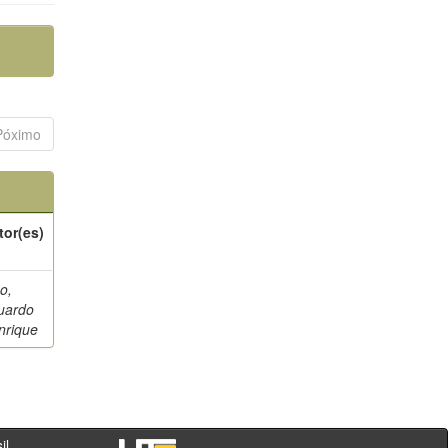
Póximo
tor(es)
o,
uardo
nrique
- PR - Brasil