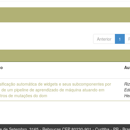
Anterior
1
lo
Au
sificação automática de widgets e seus subcomponentes por
Riz
 de um pipeline de aprendizado de máquina atuando em
Ed
stros de mutações do dom
He
tembro, 3165 - Rebouças CEP 80230-901 - Curitiba 