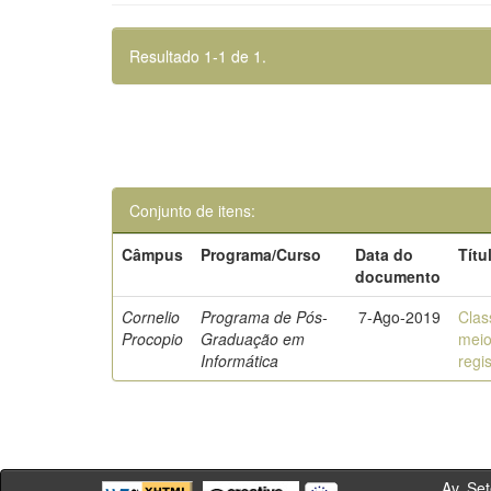
Resultado 1-1 de 1.
Conjunto de itens:
Câmpus
Programa/Curso
Data do
Títu
documento
Cornelio
Programa de Pós-
7-Ago-2019
Clas
Procopio
Graduação em
meio
Informática
regi
Av. Sete de Se