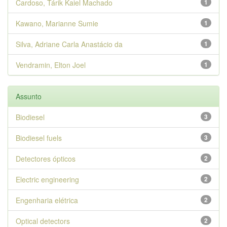
Cardoso, Tárik Kaiel Machado
1
Kawano, Marianne Sumie
1
Silva, Adriane Carla Anastácio da
1
Vendramin, Elton Joel
1
Assunto
Biodiesel
3
Biodiesel fuels
3
Detectores ópticos
2
Electric engineering
2
Engenharia elétrica
2
Optical detectors
2