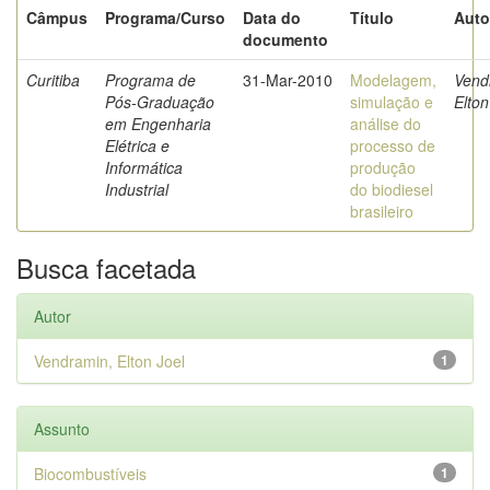
Câmpus
Programa/Curso
Data do
Título
Auto
documento
Curitiba
Programa de
31-Mar-2010
Modelagem,
Vend
Pós-Graduação
simulação e
Elton
em Engenharia
análise do
Elétrica e
processo de
Informática
produção
Industrial
do biodiesel
brasileiro
Busca facetada
Autor
Vendramin, Elton Joel
1
Assunto
Biocombustíveis
1