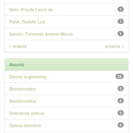
Melo, Priscila Facco de
1
Patyk, Rodolfo Luiz
1
Saccon, Fernando Antonio Moura
1
< anterior
próximo >
Assunto
Electric engineering
25
Bioinformatics
3
Bioinformática
3
Detectores ópticos
3
Optical detectors
3