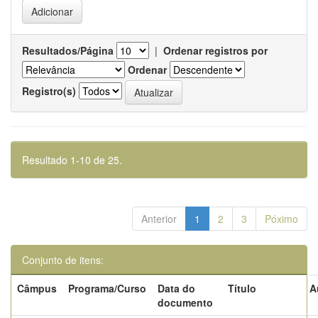
Resultados/Página
|
Ordenar registros por
Ordenar
Registro(s)
Resultado 1-10 de 25.
Anterior
1
2
3
Póximo
Conjunto de itens:
Câmpus
Programa/Curso
Data do
Título
A
documento