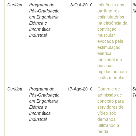
Curitiba
Programa de
8-Out-2010
Influência dos
B
Pós-Graduação
parâmetros
K
em Engenharia
estimulatórios
Elétrica e
na eficiência da
Informática
contração
Industrial
muscular
evocada pela
estimulação
elétrica
funcional em
pessoas
hígidas ou com
lesão medular
Curitiba
Programa de
17-Ago-2010
Controle de
S
Pós-Graduação
admissão de
T
em Engenharia
conexão para
Elétrica e
servidores de
Informática
vídeo sob
Industrial
demanda
utilizando a
teoria