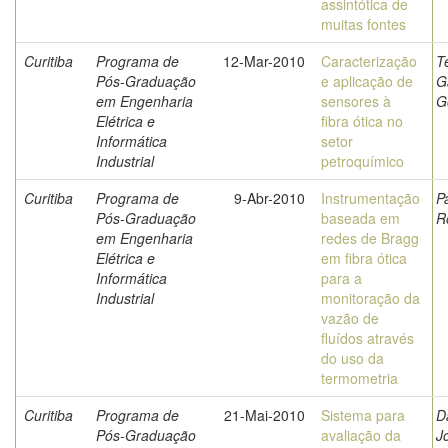
assintótica de
muitas fontes
Curitiba
Programa de
12-Mar-2010
Caracterização
T
Pós-Graduação
e aplicação de
G
em Engenharia
sensores à
G
Elétrica e
fibra ótica no
Informática
setor
Industrial
petroquímico
Curitiba
Programa de
9-Abr-2010
Instrumentação
P
Pós-Graduação
baseada em
R
em Engenharia
redes de Bragg
Elétrica e
em fibra ótica
Informática
para a
Industrial
monitoração da
vazão de
fluídos através
do uso da
termometria
Curitiba
Programa de
21-Mai-2010
Sistema para
D
Pós-Graduação
avaliação da
J