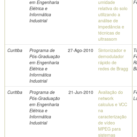
em Engenharia
umidade
F
Elétrica e
relativa do solo
Informática
utilizando a
Industrial
análise de
impedância e
técnicas de
ultrassom
Curitiba
Programa de
27-Ago-2010
Sintonizador e
T
Pós-Graduação
demodulador
F
em Engenharia
rápido de
R
Elétrica e
redes de Bragg
B
Informática
Industrial
Curitiba
Programa de
21-Jun-2010
Avaliação do
F
Pós-Graduação
network
L
em Engenharia
calculus e VCC
Elétrica e
na
Informática
caracterização
Industrial
de vídeo
MPEG para
sistemas