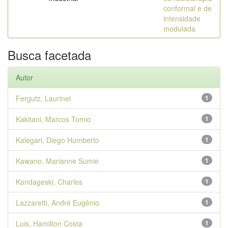
conformal e de
intensidade
modulada
Busca facetada
Autor
Fergutz, Laurinei
1
Kakitani, Marcos Tomio
1
Kalegari, Diego Humberto
1
Kawano, Marianne Sumie
1
Kondageski, Charles
1
Lazzaretti, André Eugênio
1
Luis, Hamilton Costa
1