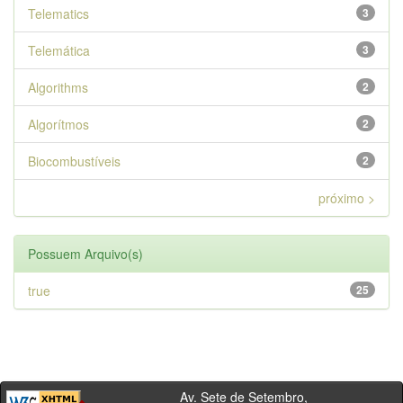
Telematics
3
Telemática
3
Algorithms
2
Algorítmos
2
Biocombustíveis
2
próximo >
Possuem Arquivo(s)
true
25
Av. Sete de Setembro,