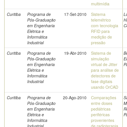
multimídia
Curitiba
Programa de
17-Set-2010
Sistema
Lu
Pós-Graduação
telemétrico
H
em Engenharia
com tecnologia
C
Elétrica e
RFID para
Informática
medição de
Industrial
pressão
Curitiba
Programa de
19-Abr-2010
Sistema de
Bo
Pós-Graduação
simulação
E
em Engenharia
virtual de Jitter
P
Elétrica e
para análise de
Informática
detectores de
Industrial
fase digitais
usando OrCAD
Curitiba
Programa de
20-Ago-2010
Comparações
S
Pós-Graduação
entre doses
M
em Engenharia
pediátricas
R
Elétrica e
periféricas
P
Informática
provenientes
Industrial
de radioterapia