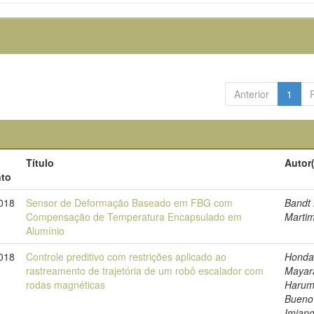
Anterior
1
Título
Autor
to
018
Sensor de Deformação Baseado em FBG com
Bandt 
Compensação de Temperatura Encapsulado em
Marti
Alumínio
018
Controle preditivo com restrições aplicado ao
Honda
rastreamento de trajetória de um robô escalador com
Mayar
rodas magnéticas
Harum
Bueno
Imiano