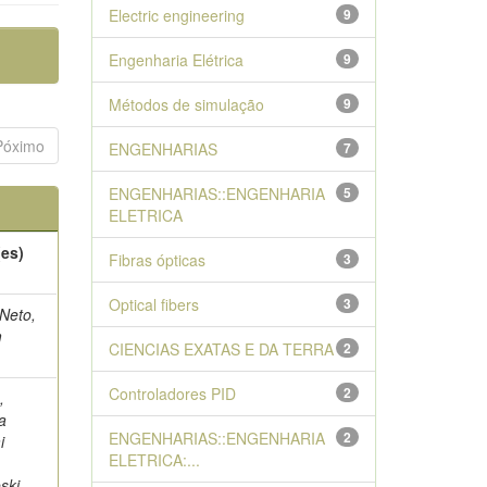
Electric engineering
9
Engenharia Elétrica
9
Métodos de simulação
9
Póximo
ENGENHARIAS
7
ENGENHARIAS::ENGENHARIA
5
ELETRICA
(es)
Fibras ópticas
3
Optical fibers
3
Neto,
m
CIENCIAS EXATAS E DA TERRA
2
Controladores PID
2
,
a
ENGENHARIAS::ENGENHARIA
2
i
ELETRICA:...
ski