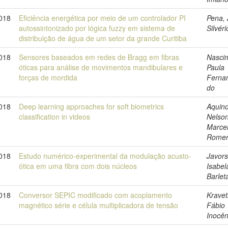
018
Eficiência energética por meio de um controlador PI
Pena, 
autossintonizado por lógica fuzzy em sistema de
Silvéri
distribuição de água de um setor da grande Curitiba
018
Sensores baseados em redes de Bragg em fibras
Nasci
óticas para análise de movimentos mandibulares e
Paula
forças de mordida
Ferna
do
018
Deep learning approaches for soft biometrics
Aquino
classification in videos
Nelso
Marce
Rome
018
Estudo numérico-experimental da modulação acusto-
Javors
ótica em uma fibra com dois núcleos
Isabel
Barlet
018
Conversor SEPIC modificado com acoplamento
Kravet
magnético série e célula multiplicadora de tensão
Fábio
Inocên