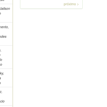
próximo >
Jailson
o
mento,
ndes
,
n
lo
ro
ky,
a
a
z,
cio