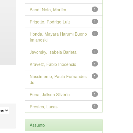
Bandt Neto, Martim
1
Frigotto, Rodrigo Luiz
1
Honda, Mayara Harumi Bueno
1
Imianoski
Javorsky, Isabela Barleta
1
Kravetz, Fábio Inocêncio
1
Nascimento, Paula Fernandes
1
do
Pena, Jailson Silvério
1
Prestes, Lucas
1
Assunto