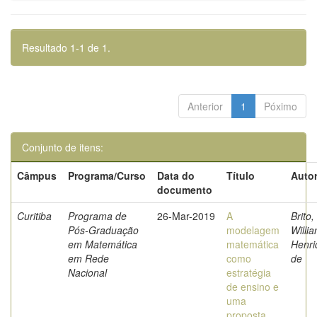
Resultado 1-1 de 1.
Anterior
1
Póximo
Conjunto de itens:
Câmpus
Programa/Curso
Data do
Título
Autor
documento
Curitiba
Programa de
26-Mar-2019
A
Brito,
Pós-Graduação
modelagem
Willia
em Matemática
matemática
Henri
em Rede
como
de
Nacional
estratégia
de ensino e
uma
proposta