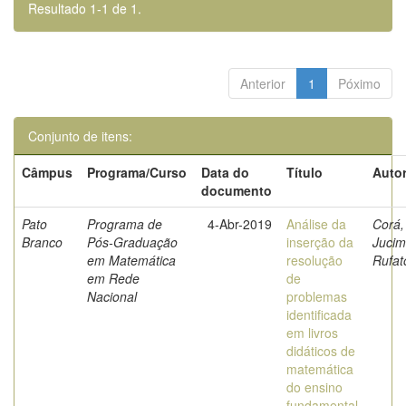
Resultado 1-1 de 1.
Anterior
1
Póximo
Conjunto de itens:
Câmpus
Programa/Curso
Data do
Título
Autor
documento
Pato
Programa de
4-Abr-2019
Análise da
Corá,
Branco
Pós-Graduação
inserção da
Jucim
em Matemática
resolução
Rufat
em Rede
de
Nacional
problemas
identificada
em livros
didáticos de
matemática
do ensino
fundamental