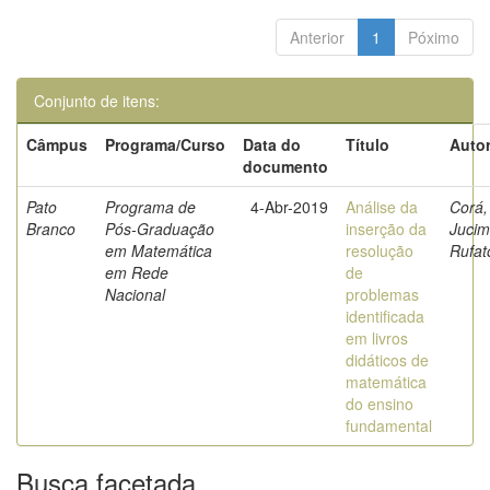
Anterior
1
Póximo
Conjunto de itens:
Câmpus
Programa/Curso
Data do
Título
Autor
documento
Pato
Programa de
4-Abr-2019
Análise da
Corá,
Branco
Pós-Graduação
inserção da
Jucim
em Matemática
resolução
Rufat
em Rede
de
Nacional
problemas
identificada
em livros
didáticos de
matemática
do ensino
fundamental
Busca facetada