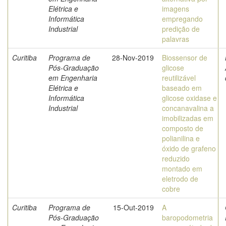
Elétrica e
imagens
Informática
empregando
Industrial
predição de
palavras
Curitiba
Programa de
28-Nov-2019
Biossensor de
Pós-Graduação
glicose
em Engenharia
reutilizável
Elétrica e
baseado em
Informática
glicose oxidase e
Industrial
concanavalina a
imobilizadas em
composto de
polianilina e
óxido de grafeno
reduzido
montado em
eletrodo de
cobre
Curitiba
Programa de
15-Out-2019
A
Pós-Graduação
baropodometria