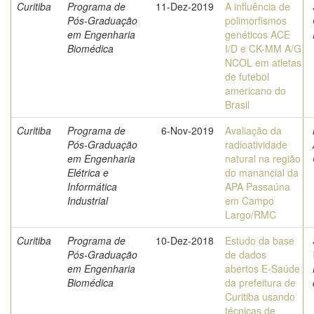
Curitiba
Programa de
11-Dez-2019
A influência de
Pós-Graduação
polimorfismos
em Engenharia
genéticos ACE
Biomédica
I/D e CK-MM A/G
NCOL em atletas
de futebol
americano do
Brasil
Curitiba
Programa de
6-Nov-2019
Avaliação da
Pós-Graduação
radioatividade
em Engenharia
natural na região
Elétrica e
do manancial da
Informática
APA Passaúna
Industrial
em Campo
Largo/RMC
Curitiba
Programa de
10-Dez-2018
Estudo da base
Pós-Graduação
de dados
em Engenharia
abertos E-Saúde
Biomédica
da prefeitura de
Curitiba usando
técnicas de