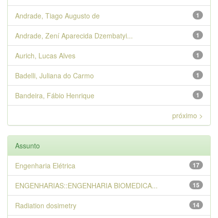
Andrade, Tiago Augusto de
1
Andrade, Zení Aparecida Dzembatyi...
1
Aurich, Lucas Alves
1
Badelli, Juliana do Carmo
1
Bandeira, Fábio Henrique
1
próximo >
Assunto
Engenharia Elétrica
17
ENGENHARIAS::ENGENHARIA BIOMEDICA...
15
Radiation dosimetry
14