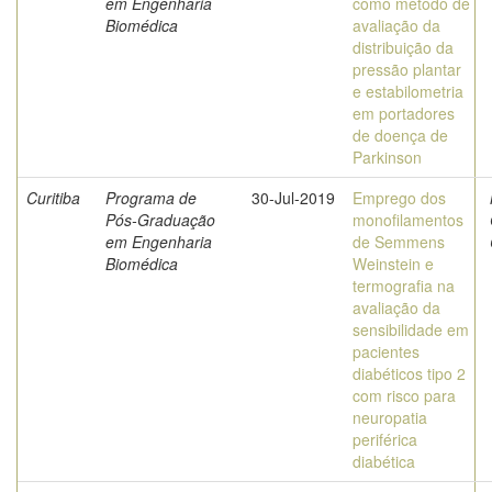
em Engenharia
como método de
Biomédica
avaliação da
distribuição da
pressão plantar
e estabilometria
em portadores
de doença de
Parkinson
Curitiba
Programa de
30-Jul-2019
Emprego dos
Pós-Graduação
monofilamentos
em Engenharia
de Semmens
Biomédica
Weinstein e
termografia na
avaliação da
sensibilidade em
pacientes
diabéticos tipo 2
com risco para
neuropatia
periférica
diabética