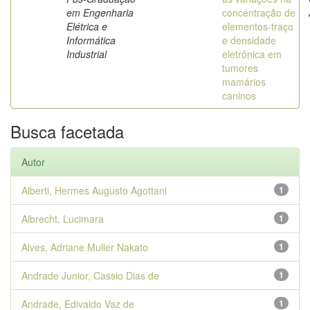
em Engenharia
concentração de
Elétrica e
elementos-traço
Informática
e densidade
Industrial
eletrônica em
tumores
mamários
caninos
Busca facetada
Autor
Alberti, Hermes Augusto Agottani
1
Albrecht, Lucimara
1
Alves, Adriane Muller Nakato
1
Andrade Junior, Cassio Dias de
1
Andrade, Edivaldo Vaz de
1