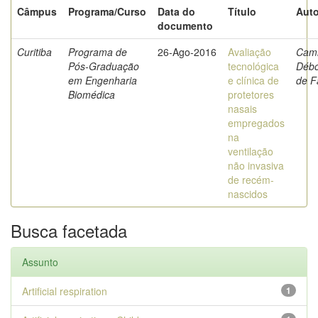
Câmpus
Programa/Curso
Data do
Título
Auto
documento
Curitiba
Programa de
26-Ago-2016
Avaliação
Cami
Pós-Graduação
tecnológica
Déb
em Engenharia
e clínica de
de F
Biomédica
protetores
nasais
empregados
na
ventilação
não invasiva
de recém-
nascidos
Busca facetada
Assunto
Artificial respiration
1