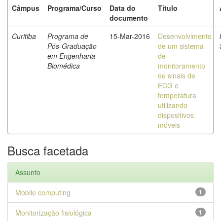
Câmpus
Programa/Curso
Data do
Título
documento
Curitiba
Programa de
15-Mar-2016
Desenvolvimento
Pós-Graduação
de um sistema
em Engenharia
de
Biomédica
monitoramento
de sinais de
ECG e
temperatura
utilizando
dispositivos
móveis
Busca facetada
Assunto
Mobile computing
1
Monitorização fisiológica
1