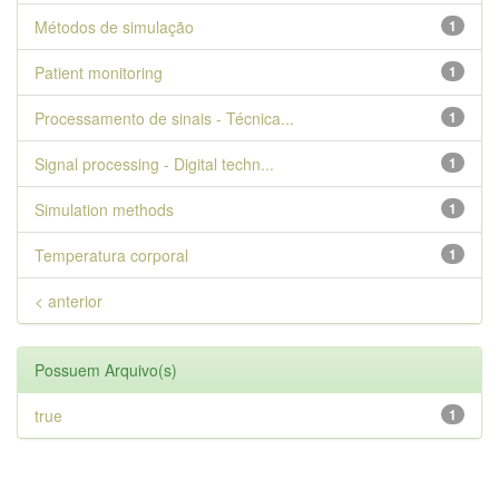
Métodos de simulação
1
Patient monitoring
1
Processamento de sinais - Técnica...
1
Signal processing - Digital techn...
1
Simulation methods
1
Temperatura corporal
1
< anterior
Possuem Arquivo(s)
true
1