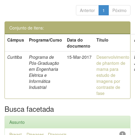
Anterior
1
Póximo
Conjunto de itens:
Câmpus
Programa/Curso
Data do
Título
documento
Curitiba
Programa de
15-Mar-2017
Desenvolvimento
Pós-Graduação
de phantom de
em Engenharia
mama para
Elétrica e
estudo de
Informática
imagens por
Industrial
contraste de
fase
Busca facetada
Assunto
Breast – Diseases - Diagnosis
1